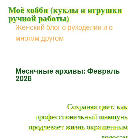
Моё хобби (куклы и игрушки
ручной работы)
Женский блог о рукоделии и о
многом другом
Меню
Наверх
Месячные архивы:
Февраль
2026
Сохраняя цвет: как
профессиональный шампунь
продлевает жизнь окрашенным
волосам