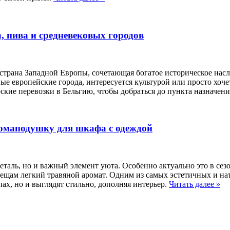
, пива и средневековых городов
 страна Западной Европы, сочетающая богатое историческое нас
тные европейские города, интересуется культурой или просто хо
ирские перевозки в Бельгию, чтобы добраться до пункта назначе
аромаподушку для шкафа с одеждой
таль, но и важный элемент уюта. Особенно актуально это в сезо
вещам легкий травяной аромат. Одним из самых эстетичных и н
ах, но и выглядят стильно, дополняя интерьер.
Читать далее
»