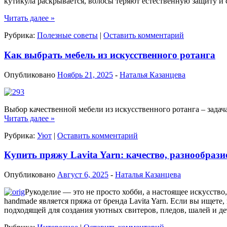
кутикула раскрывается, волосы теряют естественную защиту и
Читать далее
»
Рубрика:
Полезные советы
|
Оставить комментарий
Как выбрать мебель из искусственного ротанга
Опубликовано
Ноябрь 21, 2025
-
Наталья Казанцева
Выбор качественной мебели из искусственного ротанга – задача
Читать далее
»
Рубрика:
Уют
|
Оставить комментарий
Купить пряжу Lavita Yarn: качество, разнообрази
Опубликовано
Август 6, 2025
-
Наталья Казанцева
Рукоделие — это не просто хобби, а настоящее искусство
handmade является пряжа от бренда Lavita Yarn. Если вы ищете,
подходящей для создания уютных свитеров, пледов, шалей и д