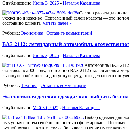
Опубликовано
Июнь 3, 2025
-
Наталья Казанцева
Салон красоты давно пер
ухоженно и красиво. Современный салон красоты — это не тол
состоянию клиента.
Читать далее
»
Рубрика:
Экономика
|
Оставить комментарий
ВАЗ-2112: легендарный автомобиль отечественно
Опубликовано
Июнь 3, 2025
-
Наталья Казанцева
Автомобиль ВАЗ-2112 
стартовал в 2000 году, и с тех пор ВАЗ-2112 стал символом м
высокую надёжность и доступную цену, что сделало его попу
Рубрика:
Техника
|
Оставить комментарий
Экологичная детская одежда: как выбрать безо
Опубликовано
Май 30, 2025
-
Наталья Казанцева
Выбор одежды для нов
иммунная система ещё не полностью сформирована. Поэтому ва
ручной вязки — в этом случае большое значение имеет качеств