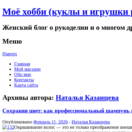
Моё хобби (куклы и игрушки 
Женский блог о рукоделии и о многом д
Меню
Наверх
Главная
Мой магазин
Обо мне
Контакты
Карта сайта
Архивы автора:
Наталья Казанцева
Сохраняя цвет: как профессиональный шампунь
Опубликовано
Февраль 11, 2026
-
Наталья Казанцева
Окрашивание волос — это не только преображение внешн