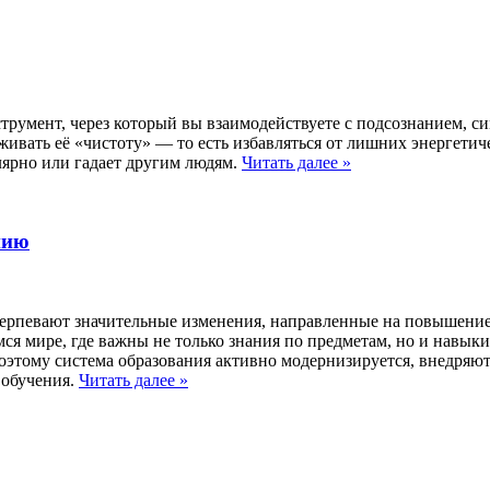
нструмент, через который вы взаимодействуете с подсознанием, 
рживать её «чистоту» — то есть избавляться от лишних энергет
улярно или гадает другим людям.
Читать далее
»
нию
рпевают значительные изменения, направленные на повышение к
я мире, где важны не только знания по предметам, но и навык
оэтому система образования активно модернизируется, внедряю
 обучения.
Читать далее
»