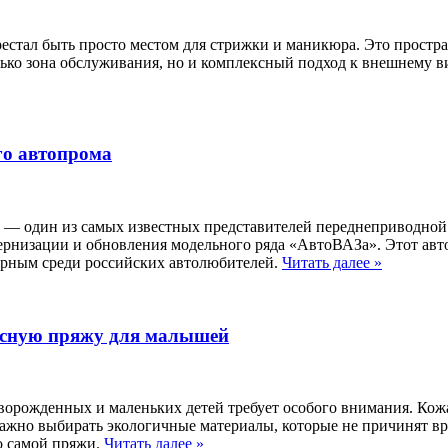
естал быть просто местом для стрижки и маникюра. Это простра
ько зона обслуживания, но и комплексный подход к внешнему ви
го автопрома
— один из самых известных представителей переднеприводной
одернизации и обновления модельного ряда «АвтоВАЗа». Этот авт
лярным среди российских автолюбителей.
Читать далее
»
пасную пряжу для малышей
орожденных и маленьких детей требует особого внимания. Кож
жно выбирать экологичные материалы, которые не причинят вре
о самой пряжи.
Читать далее
»