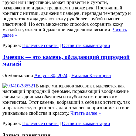
грубой или шерстяной, может привести к сухости,
раздражению и даже трещинам на коже рук. Постоянный
контакт с нитями, движения пальцев, перепады температур и
недостаток ухода делают кожу рук более грубой и менее
эластичной. Но есть множество способов сохранить кожу
мягкой и ухоженной даже при ежедневном вязании.
Читать
далее
»
Рубрика:
Полезные советы
|
Оставить комментарий
Змеевик — это камень, обладающий природной
магией
Опубликовано
Август 30, 2024
-
Наталья Казанцева
В мире минералов змеевик выделяется как
настоящий природный феномен, поражающий воображение
своим загадочным обаянием и глубоким историческим
контекстом. Этот камень, вобравший в себя как эстетику, так
и практическую ценность, давно завоевал признание за свои
уникальные свойства и красоту.
Читать далее
»
Рубрика:
Полезные советы
|
Оставить комментарий
Запись навигация