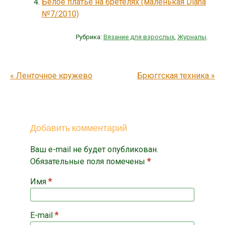
Белое платье на бретелях (маленькая Diana
№7/2010)
Рубрика:
Вязание для взрослых
,
Журналы
.
Запись навигация
«
Ленточное кружево
Брюггская техника
»
Добавить комментарий
Ваш e-mail не будет опубликован.
Обязательные поля помечены
*
Имя
*
E-mail
*