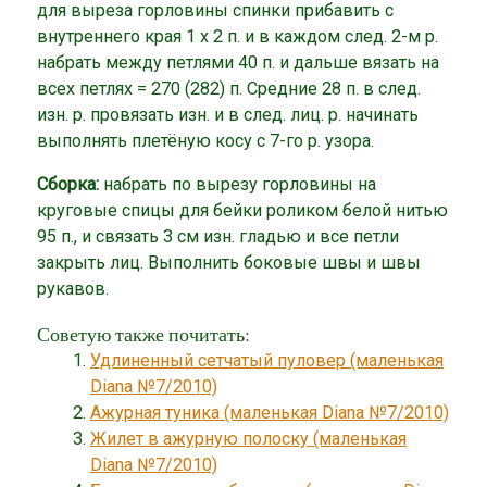
для выреза горловины спинки прибавить с
внутреннего края 1 х 2 п. и в каждом след. 2-м р.
набрать между петлями 40 п. и дальше вязать на
всех петлях = 270 (282) п. Средние 28 п. в след.
изн. р. провязать изн. и в след. лиц. р. начинать
выполнять плетёную косу с 7-го р. узора.
Сборка:
набрать по вырезу горловины на
круговые спицы для бейки роликом белой нитью
95 п., и связать 3 см изн. гладью и все петли
закрыть лиц. Выполнить боковые швы и швы
рукавов.
Советую также почитать:
Удлиненный сетчатый пуловер (маленькая
Diana №7/2010)
Ажурная туника (маленькая Diana №7/2010)
Жилет в ажурную полоску (маленькая
Diana №7/2010)