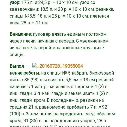
узор:
175 п. и 24,5 р. = 10 х 10 см; узор со
звездочками: 18,5 п. и 23 р. = 10 х 10 см; резинка,
спицы №5,5: 18 п. и 25 р. = 10 х 10 см; плетеная
коса: 28 п. = 11 см.
Внимание:
пуловер вязать единым полтоном
через плечи, начиная с переда. С увеличением
числа петель перейти на длинные круговые
спицы.
Выпол
нение работы:
на спицы № 5 набрать бирюзовой
нитью 85 (93) п. и связать 5,5 см = 13 см резиной
начиная с 1 изн. р. начинаять с 1 кром. и 1 (2) п.
лиц. глади, 3 п. изн. глади и заканчивать 1 (2) п.
лиц. глади, кром. В последнем р. резинки на
средних 21 п. равномерно прибавить 7 п. = 92
(100) п. Затем петли распределить след. образом:
кром., 31 (35) п. по чередованию узоров, 28 п.