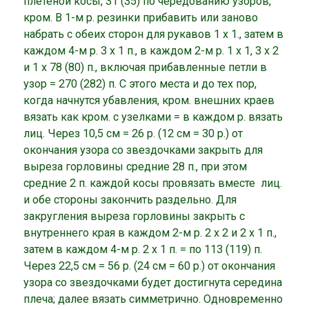
плетеной косы, 31 (35) по чередованию узоров,
кром. В 1-м р. резинки прибавить или заново
набрать с обеих сторон для рукавов 1 х 1., затем в
каждом 4-м р. 3 х 1 п., в каждом 2-м р. 1 х 1, 3 х 2
и 1 х 78 (80) п., включая прибавленные петли в
узор = 270 (282) п. С этого места и до тех пор,
когда начнутся убавления, кром. внешних краев
вязать как кром. с узелками = в каждом р. вязать
лиц. Через 10,5 см = 26 р. (12 см = 30 р.) от
окончания узора со звездочками закрыть для
выреза горловины средние 28 п., при этом
средние 2 п. каждой косы провязать вместе лиц.
и обе стороны закончить раздельно. Для
закругления выреза горловины закрыть с
внутреннего края в каждом 2-м р. 2 х 2 и 2 х 1 п.,
затем в каждом 4-м р. 2 х 1 п. = по 113 (119) п.
Через 22,5 см = 56 р. (24 см = 60 р.) от окончания
узора со звездочками будет достигнута середина
плеча; далее вязать симметрично. Одновременно